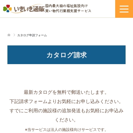
国内最大級の福祉施設向け
買い物代行業務支援サービス
サービス紹介
カタログ申請フォーム
ー いきいき通販について
カタログ請求
ー 取り扱い商品
ご利用登録
最新カタログを無料で郵送いたします。
各種資料
下記請求フォームよりお気軽にお申し込みください。
ー いきいき通販WEBカタログ
すでにご利用の施設様の追加発送もお気軽にお申込み
ください。
ー 利用申し込み書ダウンロード
※当サービスは法人の施設様向けサービスです。