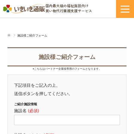
国内最大級の福祉施設向け
買い物代行業務支援サービス
サービス紹介
施設様ご紹介フォーム
ー いきいき通販について
施設様ご紹介フォーム
ー 取り扱い商品
※こちらはパートナー企業様専用のフォームとなります。
ご利用登録
下記項目をご記入の上、
送信ボタンを押してください。
各種資料
ご紹介施設情報
施設名
(必須)
ー いきいき通販WEBカタログ
ー 利用申し込み書ダウンロード