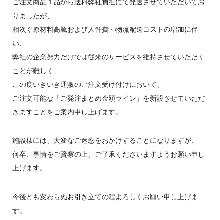
ご注文商品１品から送料弊社負担にて発送させていただいてお
ー オーダーシートダウンロード
りましたが、
相次ぐ原材料高騰および人件費・物流配送コストの増加に伴
Web発注サイト
い、
弊社の企業努力だけでは従来のサービスを維持させていただく
お知らせ
ことが難しく、
この度いきいき通販のご注文受け付けにおいて、
ご注文可能な「ご発注まとめ金額ライン」を新設させていただ
きますことをご案内申し上げます。
施設様には、大変なご迷惑をおかけすることになりますが、
何卒、事情をご賢察の上、ご了承くださいますようお願い申し
上げます。
今後とも変わらぬお引き立ての程よろしくお願い申し上げま
す。