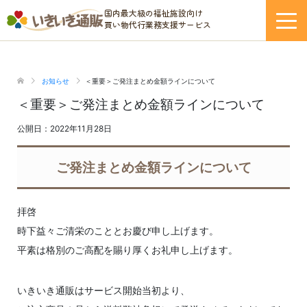
国内最大級の福祉施設向け
買い物代行業務支援サービス
サービス紹介
お知らせ
＜重要＞ご発注まとめ金額ラインについて
＜重要＞ご発注まとめ金額ラインについて
ー いきいき通販について
公開日：2022年11月28日
ー 取り扱い商品
ご発注まとめ金額ラインについて
ご利用登録
拝啓
各種資料
時下益々ご清栄のこととお慶び申し上げます。
平素は格別のご高配を賜り厚くお礼申し上げます。
ー いきいき通販WEBカタログ
ー 利用申し込み書ダウンロード
いきいき通販はサービス開始当初より、